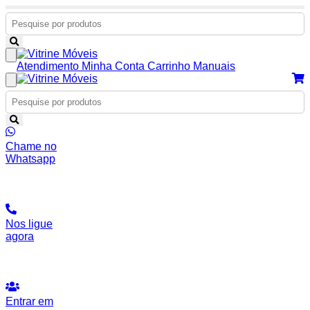
Atendimento
Minha Conta
Carrinho
Manuais
Chame no
Whatsapp
Nos ligue
agora
Entrar em