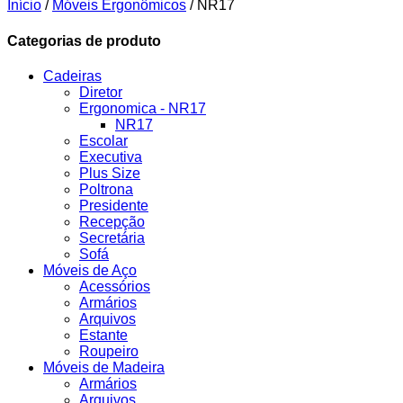
Início
/
Móveis Ergonômicos
/ NR17
Categorias de produto
Cadeiras
Diretor
Ergonomica - NR17
NR17
Escolar
Executiva
Plus Size
Poltrona
Presidente
Recepção
Secretária
Sofá
Móveis de Aço
Acessórios
Armários
Arquivos
Estante
Roupeiro
Móveis de Madeira
Armários
Arquivos