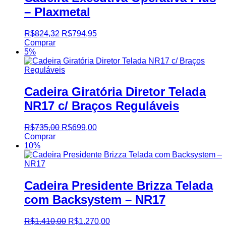
– Plaxmetal
R$
824,32
R$
794,95
Comprar
5%
Cadeira Giratória Diretor Telada
NR17 c/ Braços Reguláveis
R$
735,00
R$
699,00
Comprar
10%
Cadeira Presidente Brizza Telada
com Backsystem – NR17
R$
1.410,00
R$
1.270,00