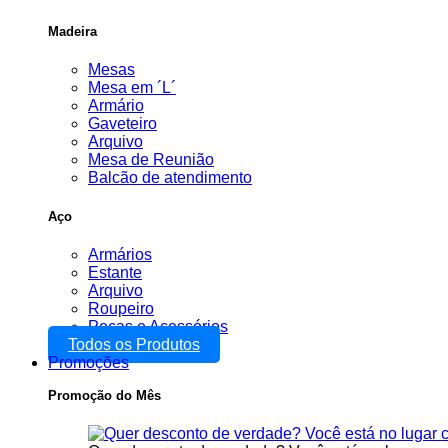
Madeira
Mesas
Mesa em ´L´
Armário
Gaveteiro
Arquivo
Mesa de Reunião
Balcão de atendimento
Aço
Armários
Estante
Arquivo
Roupeiro
Peças e Acessórios
Todos os Produtos
Promoções
Promoção do Mês