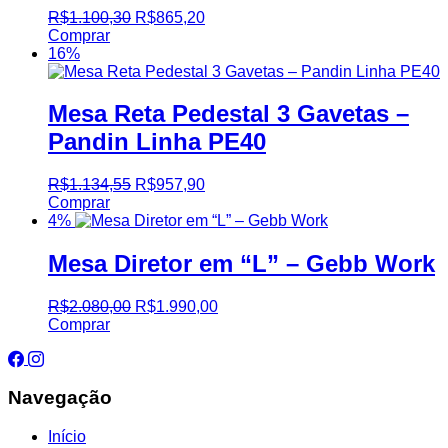
R$
1.100,30
R$
865,20
Comprar
16%
Mesa Reta Pedestal 3 Gavetas –
Pandin Linha PE40
R$
1.134,55
R$
957,90
Comprar
4%
Mesa Diretor em “L” – Gebb Work
R$
2.080,00
R$
1.990,00
Comprar
Navegação
Início