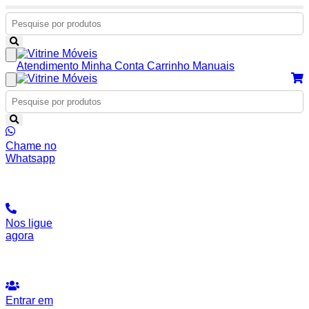
Atendimento
Minha Conta
Carrinho
Manuais
Chame no
Whatsapp
Nos ligue
agora
Entrar em