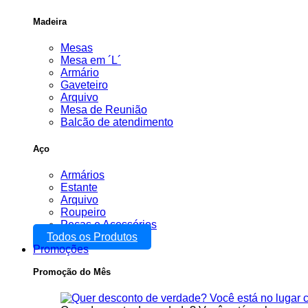
Madeira
Mesas
Mesa em ´L´
Armário
Gaveteiro
Arquivo
Mesa de Reunião
Balcão de atendimento
Aço
Armários
Estante
Arquivo
Roupeiro
Peças e Acessórios
Todos os Produtos
Promoções
Promoção do Mês