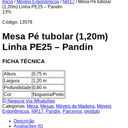
Início
/
Móveis Ergonômicos
/
NR17
/ Mesa Pé tubolar
(1,20m) Linha PE25 – Pandin
13%
Código: 13579
Mesa Pé tubolar (1,20m)
Linha PE25 – Pandin
FICHA TÉCNICA
Altura
0,75 m
Largura
1,20 m
Profundidade
0,60 m
Cor
Nogueira/Preto
Negocie Via WhatsApp
Categorias:
Mesa
,
Mesas
,
Móveis de Madeira
,
Móveis
Ergonômicos
,
NR17
,
Pandin
,
Parceiros
,
produto
Descrição
Avaliações (0)