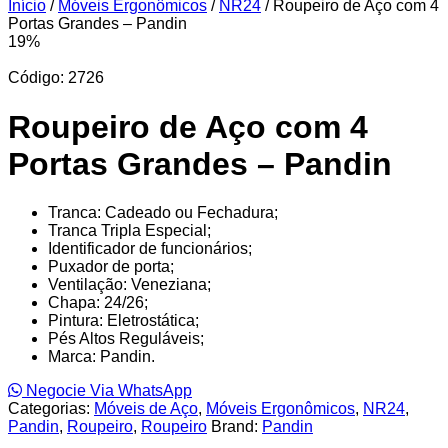
Início
/
Móveis Ergonômicos
/
NR24
/ Roupeiro de Aço com 4
Portas Grandes – Pandin
19%
Código: 2726
Roupeiro de Aço com 4
Portas Grandes – Pandin
Tranca: Cadeado ou Fechadura;
Tranca Tripla Especial;
Identificador de funcionários;
Puxador de porta;
Ventilação: Veneziana;
Chapa: 24/26;
Pintura: Eletrostática;
Pés Altos Reguláveis;
Marca: Pandin.
Negocie Via WhatsApp
Categorias:
Móveis de Aço
,
Móveis Ergonômicos
,
NR24
,
Pandin
,
Roupeiro
,
Roupeiro
Brand:
Pandin