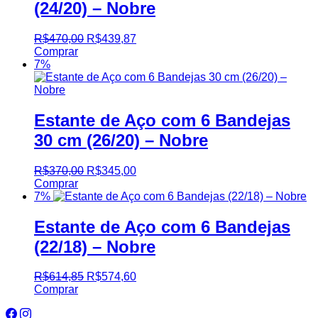
(24/20) – Nobre
R$
470,00
R$
439,87
Comprar
7%
Estante de Aço com 6 Bandejas
30 cm (26/20) – Nobre
R$
370,00
R$
345,00
Comprar
7%
Estante de Aço com 6 Bandejas
(22/18) – Nobre
R$
614,85
R$
574,60
Comprar