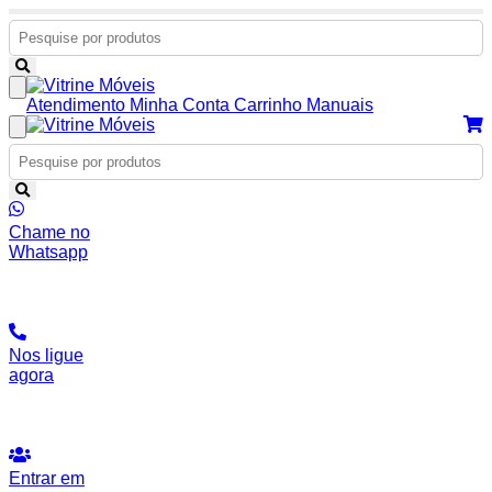
Atendimento
Minha Conta
Carrinho
Manuais
Chame no
Whatsapp
Nos ligue
agora
Entrar em