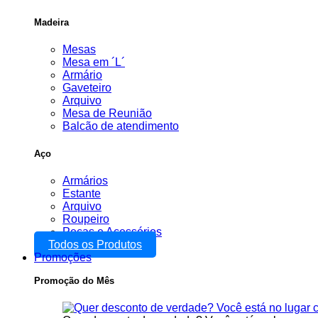
Madeira
Mesas
Mesa em ´L´
Armário
Gaveteiro
Arquivo
Mesa de Reunião
Balcão de atendimento
Aço
Armários
Estante
Arquivo
Roupeiro
Peças e Acessórios
Todos os Produtos
Promoções
Promoção do Mês