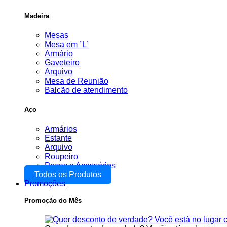
Madeira
Mesas
Mesa em ´L´
Armário
Gaveteiro
Arquivo
Mesa de Reunião
Balcão de atendimento
Aço
Armários
Estante
Arquivo
Roupeiro
Peças e Acessórios
Todos os Produtos
Promoções
Promoção do Mês