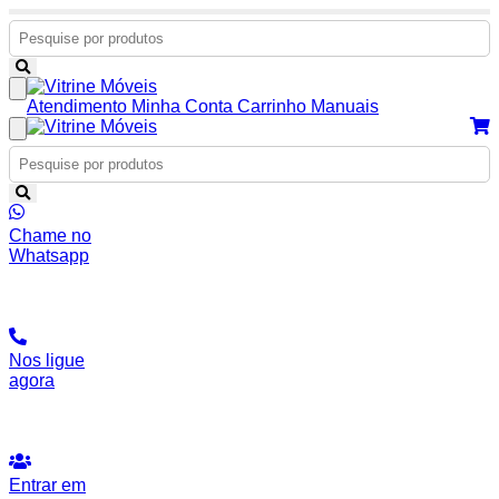
Atendimento
Minha Conta
Carrinho
Manuais
Chame no
Whatsapp
Nos ligue
agora
Entrar em