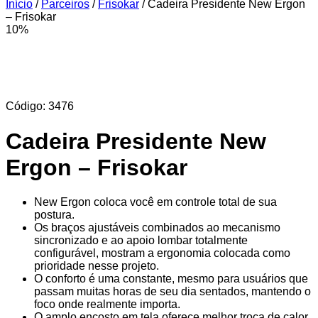
Início
/
Parceiros
/
Frisokar
/ Cadeira Presidente New Ergon
– Frisokar
10%
Código: 3476
Cadeira Presidente New
Ergon – Frisokar
New Ergon coloca você em controle total de sua
postura.
Os braços ajustáveis combinados ao mecanismo
sincronizado e ao apoio lombar totalmente
configurável, mostram a ergonomia colocada como
prioridade nesse projeto.
O conforto é uma constante, mesmo para usuários que
passam muitas horas de seu dia sentados, mantendo o
foco onde realmente importa.
O amplo encosto em tela oferece melhor troca de calor