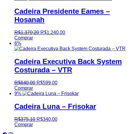
Cadeira Presidente Eames –
Hosanah
R$
1.370,20
R$
1.240,00
Comprar
6%
Cadeira Executiva Back System
Costurada – VTR
R$
640,00
R$
599,00
Comprar
9%
Cadeira Luna – Frisokar
R$
375,10
R$
340,00
Comprar