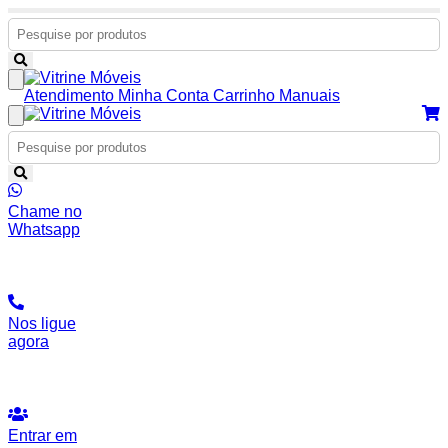
Atendimento
Minha Conta
Carrinho
Manuais
Chame no
Whatsapp
Nos ligue
agora
Entrar em