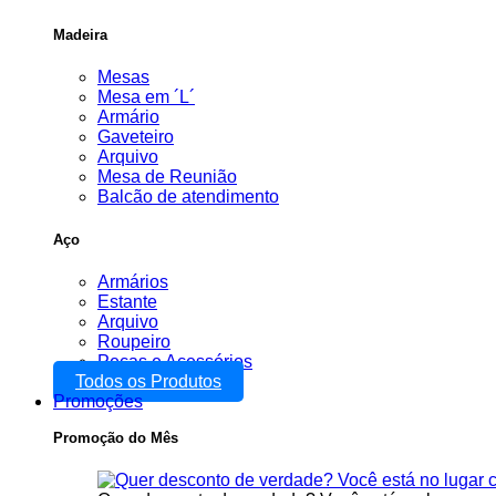
Madeira
Mesas
Mesa em ´L´
Armário
Gaveteiro
Arquivo
Mesa de Reunião
Balcão de atendimento
Aço
Armários
Estante
Arquivo
Roupeiro
Peças e Acessórios
Todos os Produtos
Promoções
Promoção do Mês