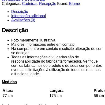
Categorias:
Cadeiras
,
Recepção
Brand:
Blume
Descrição
Informação adicional
Avaliações (0)
Descrição
Foto meramente ilustrativa.
Maiores informações entre em contato.
Na compra entre em contato e solicite alteração de cor
se desejar.
Todas as informações divulgadas são de
responsabilidade do fabricante/fornecedor. Verifique
com os fabricantes do produto e de seus componentes
eventuais limitações à utilização de todos os recursos
e funcionalidade.
Medidas
Altura
Largura
Profu
77 cm
175 cm
66 cm