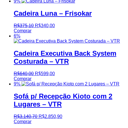
9%
Cadeira Luna – Frisokar
R$
375,10
R$
340,00
Comprar
6%
Cadeira Executiva Back System
Costurada – VTR
R$
640,00
R$
599,00
Comprar
9%
Sofá p/ Recepção Kioto com 2
Lugares – VTR
R$
3.140,70
R$
2.850,90
Comprar