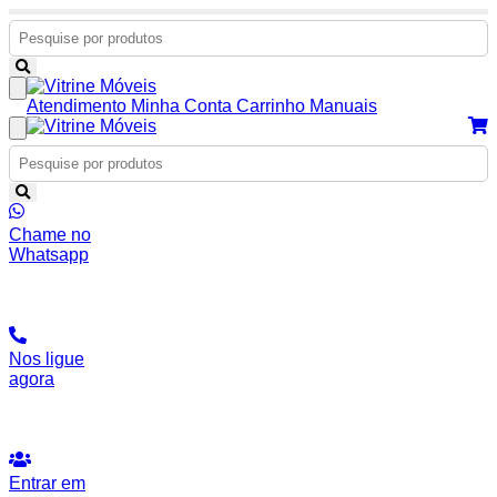
Atendimento
Minha Conta
Carrinho
Manuais
Chame no
Whatsapp
Nos ligue
agora
Entrar em