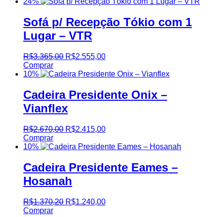
24%
Sofá p/ Recepção Tókio com 1
Lugar – VTR
R$
3.365,00
R$
2.555,00
Comprar
10%
Cadeira Presidente Onix –
Vianflex
R$
2.670,00
R$
2.415,00
Comprar
10%
Cadeira Presidente Eames –
Hosanah
R$
1.370,20
R$
1.240,00
Comprar