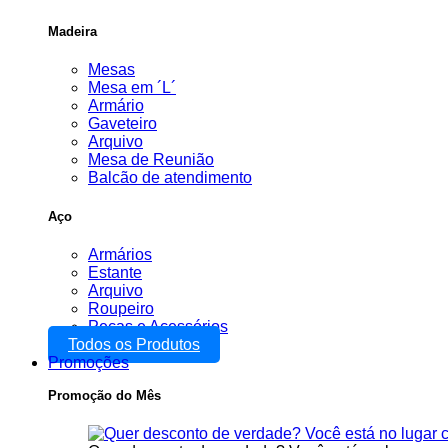
Madeira
Mesas
Mesa em ´L´
Armário
Gaveteiro
Arquivo
Mesa de Reunião
Balcão de atendimento
Aço
Armários
Estante
Arquivo
Roupeiro
Peças e Acessórios
Todos os Produtos
Promoções
Promoção do Mês