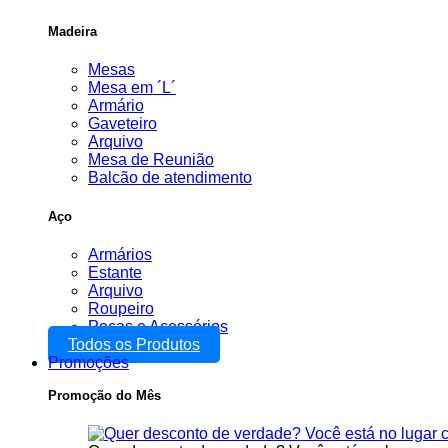
Madeira
Mesas
Mesa em ´L´
Armário
Gaveteiro
Arquivo
Mesa de Reunião
Balcão de atendimento
Aço
Armários
Estante
Arquivo
Roupeiro
Peças e Acessórios
Todos os Produtos
Promoções
Promoção do Mês