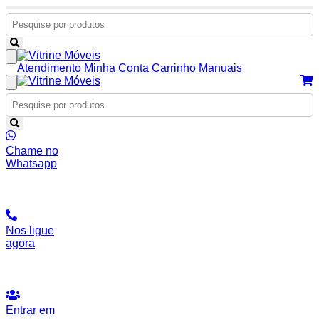
Atendimento
Minha Conta
Carrinho
Manuais
Chame no
Whatsapp
Nos ligue
agora
Entrar em