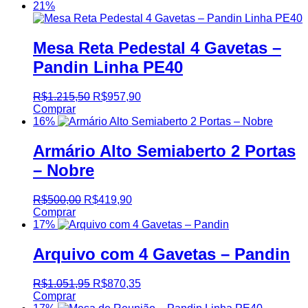
21%
Mesa Reta Pedestal 4 Gavetas –
Pandin Linha PE40
R$
1.215,50
R$
957,90
Comprar
16%
Armário Alto Semiaberto 2 Portas
– Nobre
R$
500,00
R$
419,90
Comprar
17%
Arquivo com 4 Gavetas – Pandin
R$
1.051,95
R$
870,35
Comprar