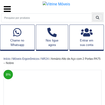
Chame no
Nos ligue
Entrar em
Whatsapp
agora
sua conta
Início
/
Móveis Ergonômicos
/
NR24
/ Armário Alto de Aço com 2 Portas PA75
– Nobre
8%